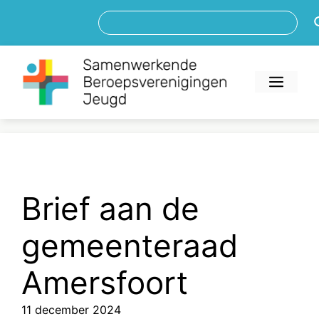
Ga
Zoe
naar
de
inhoud
Men
Brief aan de
gemeenteraad
Amersfoort
11 december 2024