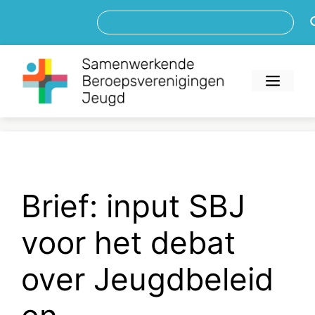
Ga
Zoe
naar
de
inhoud
Men
Brief: input SBJ
voor het debat
over Jeugdbeleid