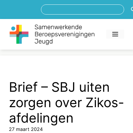
Ga
Zoe
naar
de
inhoud
Men
Brief – SBJ uiten
zorgen over Zikos-
afdelingen
27 maart 2024