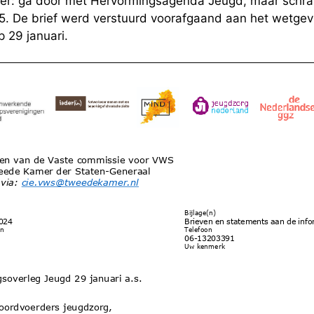
r: ga door met Hervormingsagenda Jeugd, maar schrap
25. De brief werd verstuurd voorafgaand aan het wetgev
 29 januari.