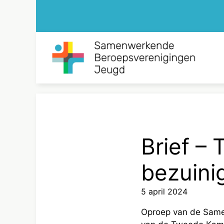
Ga
naar
de
inhoud
Brief –
bezuini
5 april 2024
Oproep van de Same